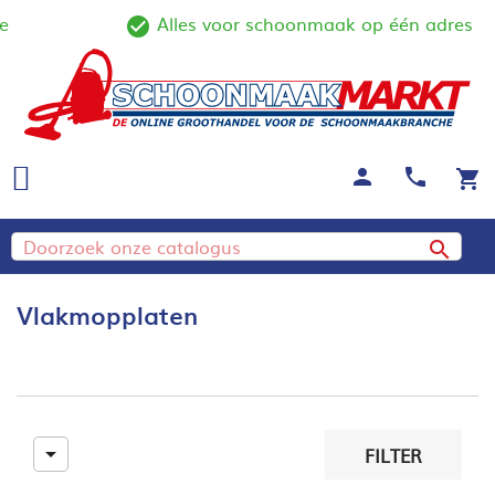
Alles voor schoonmaak op één adres
ine
check_circle_outline
person
call
shopping_cart

Vlakmopplaten

FILTER