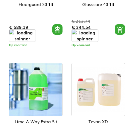
Floorguard 30 1lt
Glasscare 40 1lt
€ 212,74
Prijs
Normale
Prijs
€ 589,19
€ 244,54


prijs
Op voorraad
Op voorraad
Lime-A-Way Extra 5lt
Tevan XD