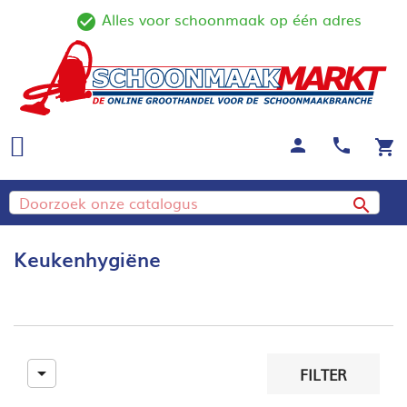
Alles voor schoonmaak op één adres
check_circle_outline
person
call
shopping_cart

Keukenhygiëne

FILTER