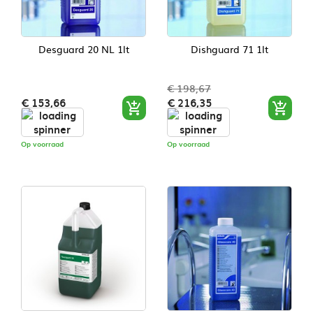
Desguard 20 NL 1lt
Dishguard 71 1lt
€ 198,67
Prijs
Normale
Prijs
€ 153,66
€ 216,35


prijs
Op voorraad
Op voorraad