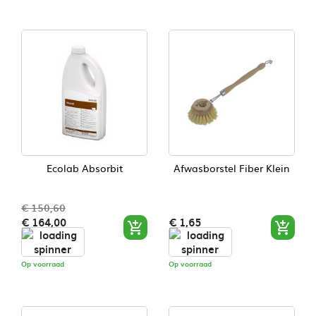
Ecolab Absorbit
Afwasborstel Fiber Klein
€ 150,60
Normale
Prijs
Prijs
€ 164,00
€ 1,65


prijs
Op voorraad
Op voorraad