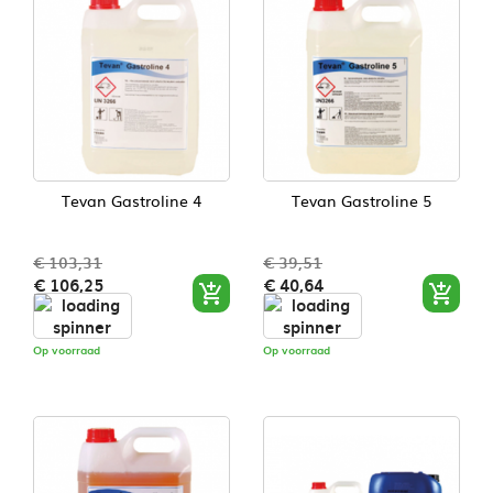
Tevan Gastroline 4
Tevan Gastroline 5
€ 103,31
€ 39,51
Normale
Prijs
Normale
Prijs
€ 106,25
€ 40,64


prijs
prijs
Op voorraad
Op voorraad