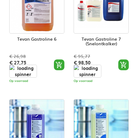
Tevan Gastroline 6
Tevan Gastroline 7
(snelontkalker)
€ 26,98
€ 95,77
Normale
Prijs
Normale
Prijs
€ 27,75
€ 98,50


prijs
prijs
Op voorraad
Op voorraad