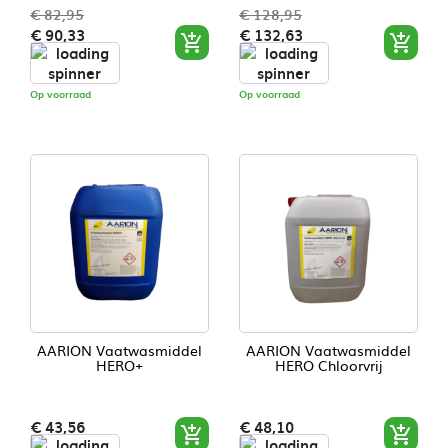
€ 82,95
€ 128,95
Normale
Prijs
Normale
Prijs
€ 90,33
€ 132,63


prijs
prijs
Op voorraad
Op voorraad
AARION Vaatwasmiddel
AARION Vaatwasmiddel
HERO+
HERO Chloorvrij
Prijs
Prijs
€ 43,56
€ 48,10

