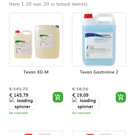
Item 1-20 van 20 in totaal item(s)
Tevan XD-M
Tevan Gastroline 2
€ 141,75
€ 18,56
Normale
Prijs
Normale
Prijs
€ 145,79
€ 19,09


prijs
prijs
Op voorraad
Op voorraad