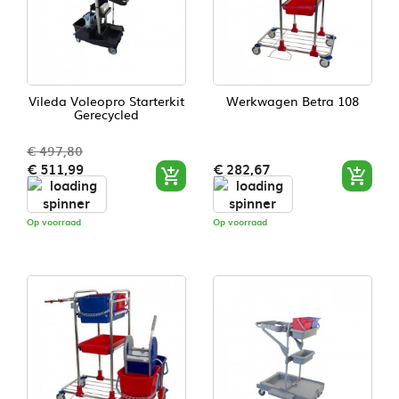
Vileda Voleopro Starterkit
Werkwagen Betra 108
Gerecycled
€ 497,80
Normale
Prijs
Prijs
€ 511,99
€ 282,67


prijs
Op voorraad
Op voorraad