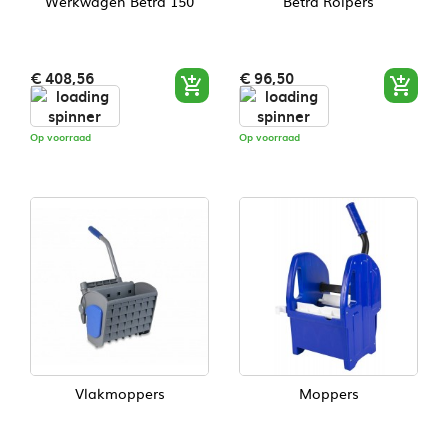
Werkwagen Betra 150
Betra Rolpers
Prijs
Prijs
€ 408,56
€ 96,50


Op voorraad
Op voorraad
Vlakmoppers
Moppers