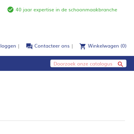
40 jaar expertise in de schoonmaakbranche
e
check_circle_outline
nloggen
Contacteer ons
Winkelwagen
(0)
forum
shopping_cart
