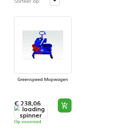
Sorteer op:

Greenspeed Mopwagen
Prijs
€ 238,06

Op voorraad