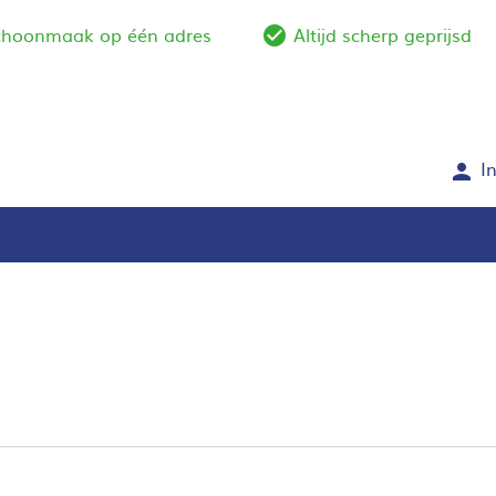
schoonmaak op één adres
Altijd scherp geprijsd
e_outline
check_circle_outlin
I
person