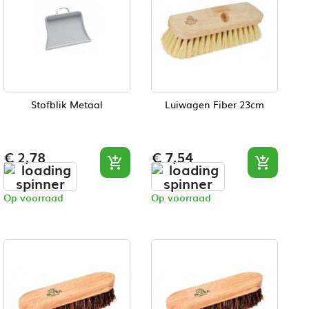
Stofblik Metaal
Luiwagen Fiber 23cm
Prijs
Prijs
€ 2,78
€ 7,54


Op voorraad
Op voorraad