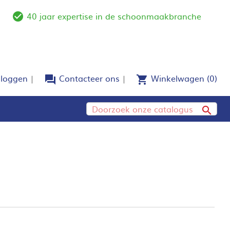
40 jaar expertise in de schoonmaakbranche
e
check_circle_outline
nloggen
Contacteer ons
Winkelwagen
(0)
forum
shopping_cart
