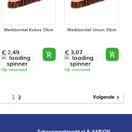
Werkborstel Kokos 19cm
Werkborstel Union 19cm
Prijs
Prijs
€ 2,49
€ 3,07


Op voorraad
Op voorraad
1
Volgende
2

Schoonmaakmarkt.nl & AARION