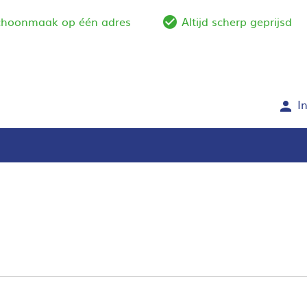
schoonmaak op één adres
Altijd scherp geprijsd
e_outline
check_circle_outlin
I
person