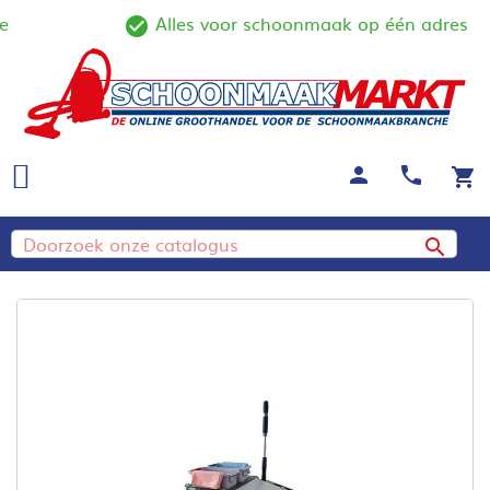
Alles voor schoonmaak op één adres
ine
check_circle_outline
person
call
shopping_cart
