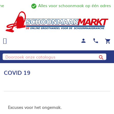
e
Alles voor schoonmaak op één adres
line
check_circle_outline
person
call
shopping_cart

COVID 19
Excuses voor het ongemak.