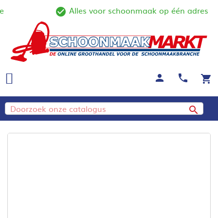
Alles voor schoonmaak op één adres
line
check_circle_outline
person
call
shopping_cart
