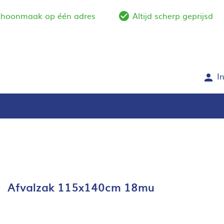
schoonmaak op één adres
Altijd scherp geprijsd
e_outline
check_circle_outlin
I
person
Afvalzak 115x140cm 18mu