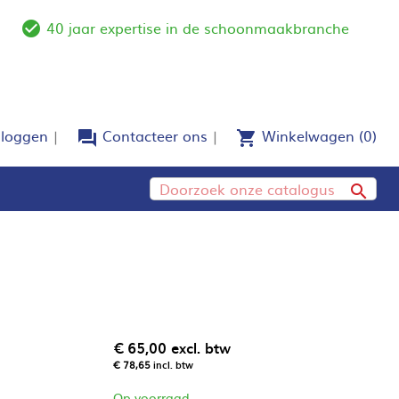
40 jaar expertise in de schoonmaakbranche
e
check_circle_outline
nloggen
Contacteer ons
Winkelwagen
(0)
forum
shopping_cart

€ 65,00
excl. btw
€ 78,65
incl. btw
Op voorraad