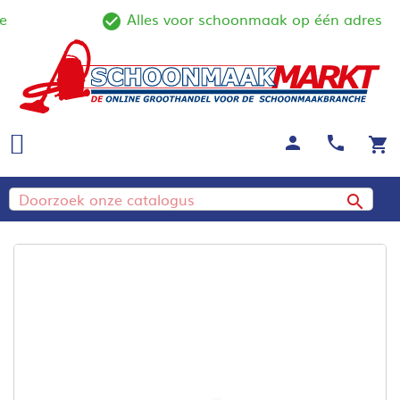
Alles voor schoonmaak op één adres
ine
check_circle_outline
person
call
shopping_cart
