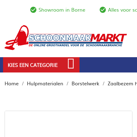
Showroom in Borne
Alles voor 
check_circle_outline
check_circl
KIES EEN CATEGORIE
Home
Hulpmaterialen
Borstelwerk
Zaalbezem h