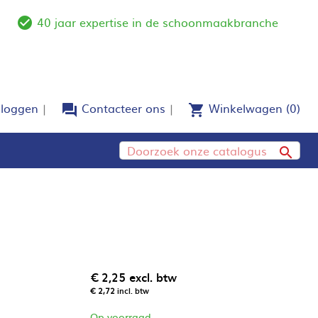
40 jaar expertise in de schoonmaakbranche
e
check_circle_outline
nloggen
Contacteer ons
Winkelwagen
(0)
forum
shopping_cart

€ 2,25
excl. btw
€ 2,72
incl. btw
Op voorraad