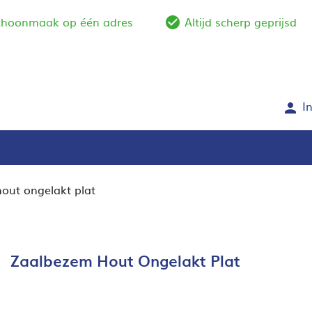
schoonmaak op één adres
Altijd scherp geprijsd
e_outline
check_circle_outlin
I
person
out ongelakt plat
Zaalbezem Hout Ongelakt Plat