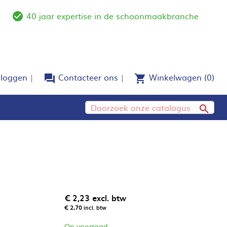
40 jaar expertise in de schoonmaakbranche
e
check_circle_outline
nloggen
Contacteer ons
Winkelwagen
(0)
forum
shopping_cart

€ 2,23
excl. btw
€ 2,70
incl. btw
Op voorraad