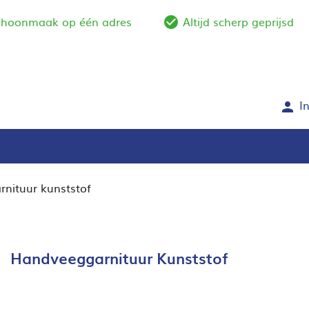
schoonmaak op één adres
Altijd scherp geprijsd
e_outline
check_circle_outlin
I
person
nituur kunststof
Handveeggarnituur Kunststof