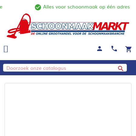
Alles voor schoonmaak op één adres
line
check_circle_outline
person
call
shopping_cart
