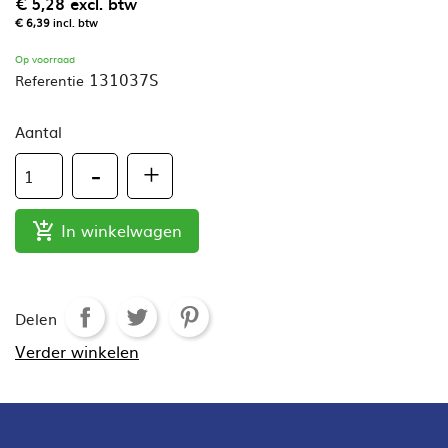
€ 5,28
excl. btw
€ 6,39
incl. btw
Op voorraad
131037S
Referentie
Aantal
In winkelwagen

Delen
Verder winkelen