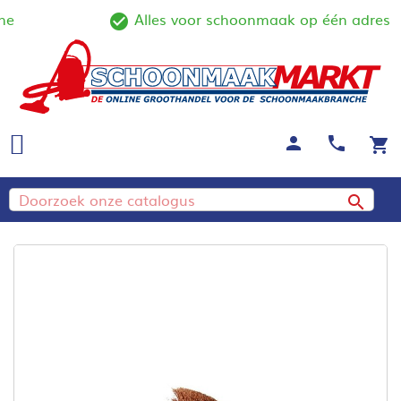
e
Alles voor schoonmaak op één adres
line
check_circle_outline
person
call
shopping_cart
