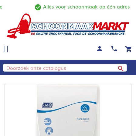
Alles voor schoonmaak op één adres
ine
check_circle_outline
person
call
shopping_cart
