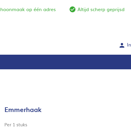
schoonmaak op één adres
Altijd scherp geprijsd
e_outline
check_circle_outlin
I
person
Emmerhaak
Per 1 stuks