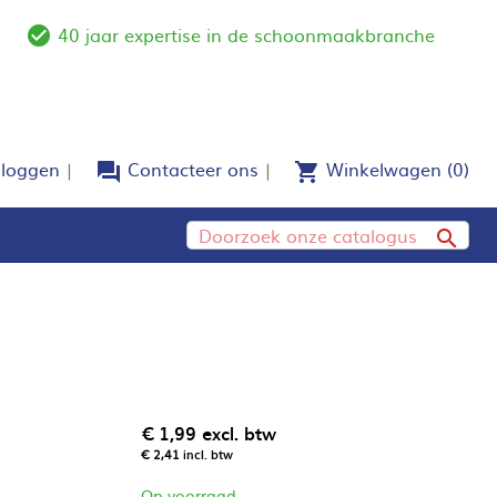
40 jaar expertise in de schoonmaakbranche
e
check_circle_outline
nloggen
Contacteer ons
Winkelwagen
(0)
forum
shopping_cart

€ 1,99
excl. btw
€ 2,41
incl. btw
Op voorraad