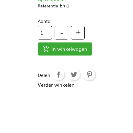
Em2
Referentie
Aantal
In winkelwagen

Delen
Verder winkelen