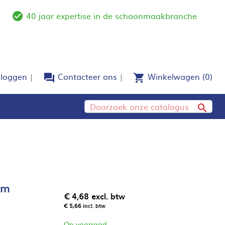
40 jaar expertise in de schoonmaakbranche
e
check_circle_outline
nloggen
Contacteer ons
Winkelwagen
(0)
forum
shopping_cart

cm
€ 4,68
excl. btw
€ 5,66
incl. btw
Op voorraad