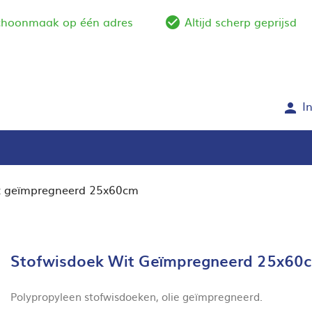
schoonmaak op één adres
Altijd scherp geprijsd
e_outline
check_circle_outlin
I
person
it geïmpregneerd 25x60cm
Stofwisdoek Wit Geïmpregneerd 25x60
Polypropyleen stofwisdoeken, olie geïmpregneerd.