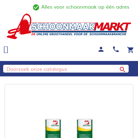
Alles voor schoonmaak op één adres
ine
check_circle_outline
person
call
shopping_cart
