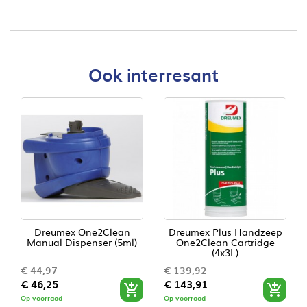
Ook interresant
Dreumex One2Clean
Dreumex Plus Handzeep
Manual Dispenser (5ml)
One2Clean Cartridge
(4x3L)
€ 44,97
€ 139,92
Normale
Prijs
Normale
Prijs
€ 46,25
€ 143,91


prijs
prijs
Op voorraad
Op voorraad