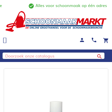
Alles voor schoonmaak op één adres
ine
check_circle_outline
person
call
shopping_cart
