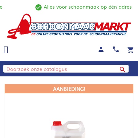
Alles voor schoonmaak op één adres
ine
check_circle_outline
person
call
shopping_cart

AANBIEDING!