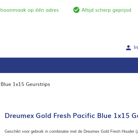
schoonmaak op één adres
Altijd scherp geprijsd
e_outline
check_circle_outlin
I
person
 Blue 1x15 Geurstrips
Dreumex Gold Fresh Pacific Blue 1x15 G
Geschikt voor gebruik in combinatie met de Dreumex Gold Fresh Houder (z