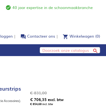
40 jaar expertise in de schoonmaakbranche
e
check_circle_outline
nloggen
Contacteer ons
Winkelwagen
(0)
forum
shopping_cart

eurstrips
€ 831,00
€ 706,35
excl. btw
ie Accesoires). 
€ 854,68
incl. btw