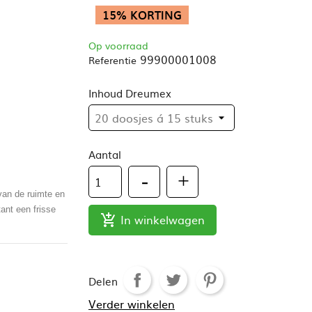
15% KORTING
Op voorraad
99900001008
Referentie
Inhoud Dreumex
Aantal
 van de ruimte en
ant een frisse
In winkelwagen

Delen
Verder winkelen