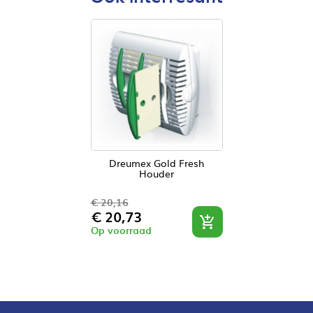
Dreumex Gold Fresh
Houder
€ 20,16
Normale
Prijs
€ 20,73

prijs
Op voorraad