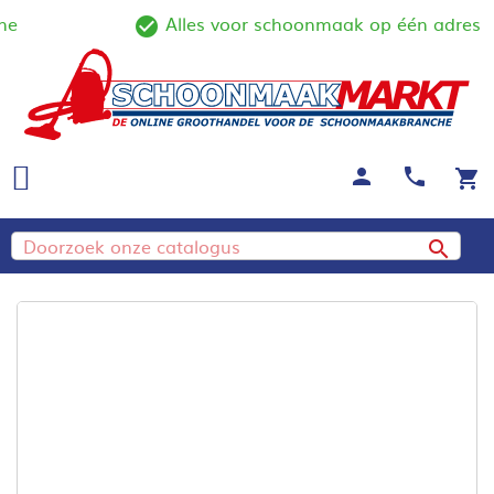
e
Alles voor schoonmaak op één adres
line
check_circle_outline
person
call
shopping_cart
