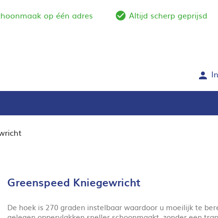
schoonmaak op één adres
Altijd scherp geprijsd
e_outline
check_circle_outlin
I
person
wricht
Greenspeed Kniegewricht
De hoek is 270 graden instelbaar waardoor u moeilijk te ber
gelegen oppervlakken sneller schoonmaakt, zonder een trap