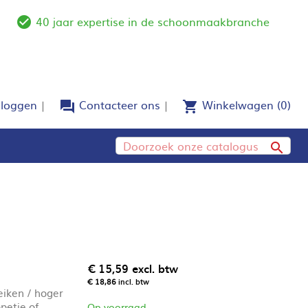
40 jaar expertise in de schoonmaakbranche
e
check_circle_outline
nloggen
Contacteer ons
Winkelwagen
(0)
forum
shopping_cart

€ 15,59
excl. btw
€ 18,86
incl. btw
eiken / hoger
petje of
Op voorraad