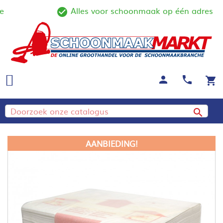
Alles voor schoonmaak op één adres
ine
check_circle_outline
person
call
shopping_cart

AANBIEDING!