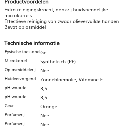
Productvoordelen
Extra reinigingskracht, dankzij huidvriendelijke
microkorrels
Effectieve reiniging van zwaar olievervuilde handen
Bevat oplosmiddel
Technische informatie
Fysische toestand
Gel
Microkorrel
Syn
thetis
ch (PE)
Oplosmiddelvrij
Nee
Huid
verzorgend
Zonneb
loemolie, Vitamine F
pH waarde
8,5
pH waarde
8,5
Geur
Orange
Parfumvrij
Nee
Parfumvrij
Nee