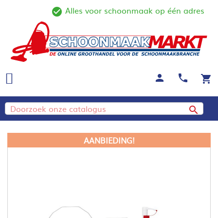
Alles voor schoonmaak op één adres
ine
check_circle_outline
person
call
shopping_cart

AANBIEDING!