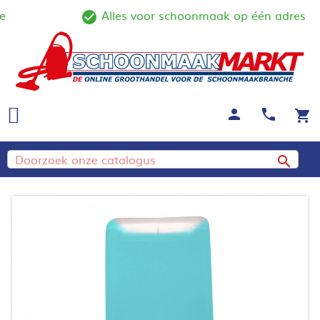
Alles voor schoonmaak op één adres
ine
check_circle_outline
person
call
shopping_cart
