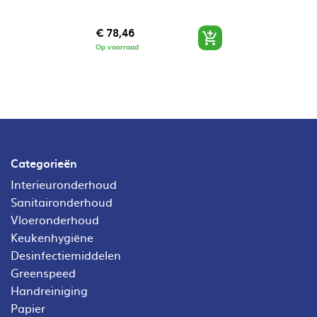
Prijs
€ 78,46

Op voorraad
Categorieën
Interieuronderhoud
Sanitaironderhoud
Vloeronderhoud
Keukenhygiëne
Desinfectiemiddelen
Greenspeed
Handreiniging
Papier