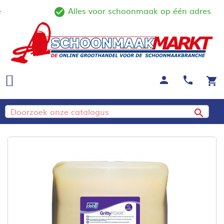
Alles voor schoonmaak op één adres
ine
check_circle_outline
person
call
shopping_cart
