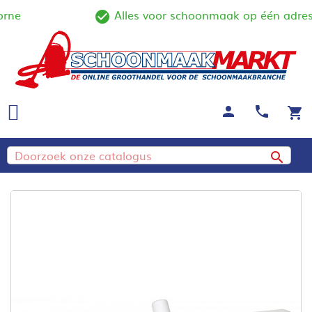
ne
Alles voor schoonmaak op één adres
tline
check_circle_outline
person
call
shopping_cart
