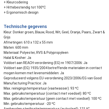
+ Kleurcodering
+ Hittebestendig tot 100°C
+ Ergonomisch design
Technische gegevens
Kleur: Donker groen, Blauw, Rood, Wit, Geel, Oranje, Paars, Zwart &
Grijs
Afmetingen: 610 x 132 x 55 mm
Maten: 600 mm
Materiaal: Polyester, RVS & Polypropyleen
Halal & Kosher: Ja
Voldoet aan REACH verordening (EG) nr 1907/2006: Ja
Voldoet aan (EG) 1935/2004 betreffende materialen in contact
mogen komen met levensmiddelen: Ja
Geproduceerd volgens EU-verordening 2023/2006/EG van Good
Manufacturing Practice: Ja
Max. reinigingstemperatuur (vaatwasser): 93 ⁰C
Max. gebruikstemperatuur (contact met voedsel): 80 ⁰C
Max. gebruikstemperatuur (geen contact met voedsel): 100 ⁰C
Min. gebruikstemperatuur: -20 ⁰C
Aanbevolen sterilisatietemperatuur (autoclaaf): 121 ⁰C