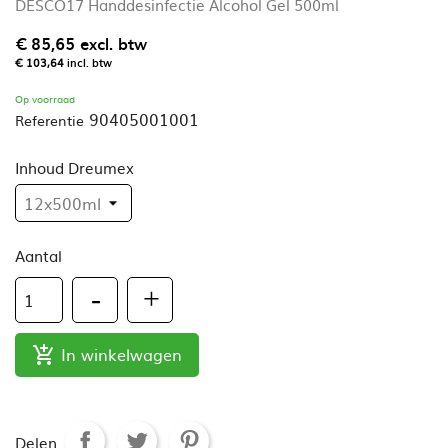
DESCO17 Handdesinfectie Alcohol Gel 500ml
€ 85,65
excl. btw
€ 103,64
incl. btw
Op voorraad
90405001001
Referentie
Inhoud Dreumex
Aantal
In winkelwagen

Delen