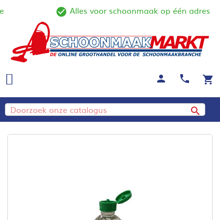
Alles voor schoonmaak op één adres
ine
check_circle_outline
person
call
shopping_cart
