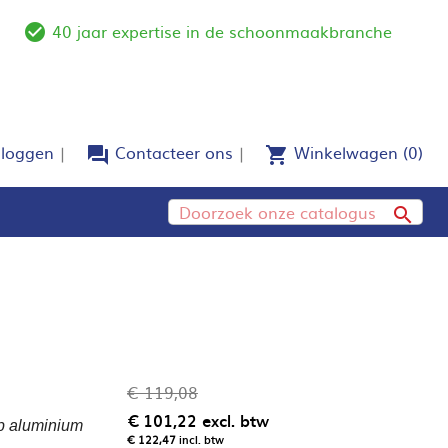
40 jaar expertise in de schoonmaakbranche
e
check_circle_outline
nloggen
Contacteer ons
Winkelwagen
(0)
forum
shopping_cart

€ 119,08
€ 101,22
excl. btw
op aluminium
€ 122,47
incl. btw