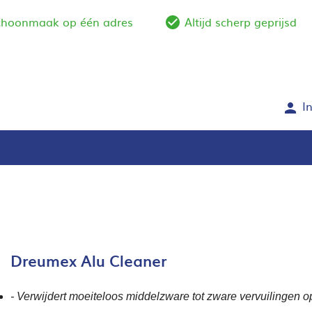
schoonmaak op één adres
Altijd scherp geprijsd
e_outline
check_circle_outlin
I
person
Dreumex Alu Cleaner
-
Verwijdert moeiteloos middelzware tot zware vervuilingen 