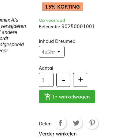
15% KORTING
Op voorraad
mex Alu
90250001001
Referentie
 verwijderen
j andere
ordt
Inhoud Dreumex
 afgespoeld
voor
Aantal
In winkelwagen

Delen
Verder winkelen