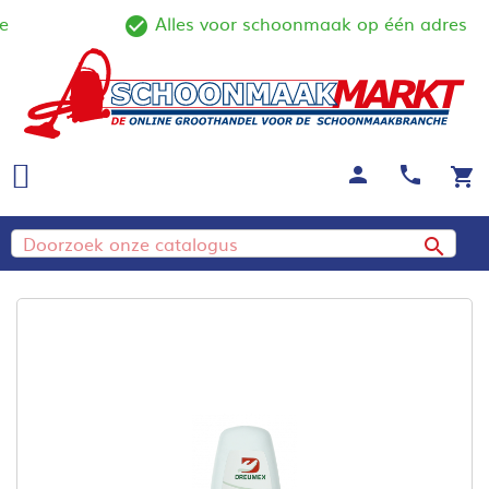
Alles voor schoonmaak op één adres
ine
check_circle_outline
person
call
shopping_cart
