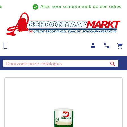
Alles voor schoonmaak op één adres
ine
check_circle_outline
person
call
shopping_cart
