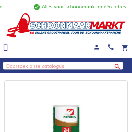
Alles voor schoonmaak op één adres
ine
check_circle_outline
person
call
shopping_cart
