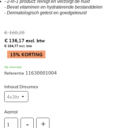
- 2-in-1 product: reinigt en verzorgt de huid
- Bevat vitaminen en hydraterende bestanddelen
- Dermatologisch getest en goedgekeurd
€ 160,20
€ 136,17
excl. btw
€ 164,77
incl. btw
15% KORTING
Op voorraad
11630001004
Referentie
Inhoud Dreumex
Aantal