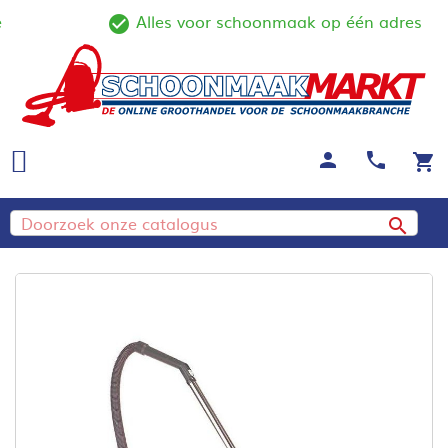
Alles voor schoonmaak op één adres
ine
check_circle_outline
person
call
shopping_cart
