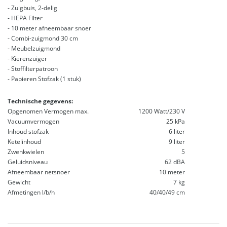
- Zuigbuis, 2-delig
- HEPA Filter
- 10 meter afneembaar snoer
- Combi-zuigmond 30 cm
- Meubelzuigmond
- Kierenzuiger
- Stoffilterpatroon
- Papieren Stofzak (1 stuk)
Technische gegevens:
Opgenomen Vermogen max.
1200 Watt/230 V
Vacuumvermogen
25 kPa
Inhoud stofzak
6 liter
Ketelinhoud
9 liter
Zwenkwielen
5
Geluidsniveau
62 dBA
Afneembaar netsnoer
10 meter
Gewicht
7 kg
Afmetingen l/b/h
40/40/49 cm