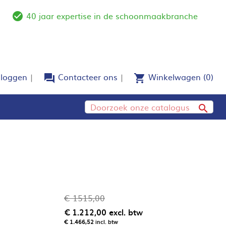
40 jaar expertise in de schoonmaakbranche
e
check_circle_outline
nloggen
Contacteer ons
Winkelwagen
(0)
forum
shopping_cart

€ 1515,00
€ 1.212,00
excl. btw
€ 1.466,52
incl. btw