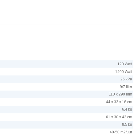
120 Watt
1400 Watt
25 kPa
9/7 liter
110 x 290 mm
44 x 33 x 18 cm
6,4 kg
61 x 30 x 42 cm
8,5 kg
40-50 m2/uur