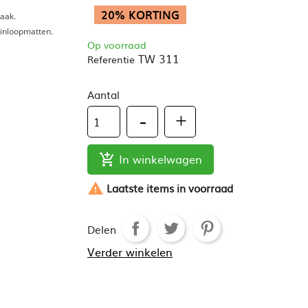
20% KORTING
taak.
 inloopmatten.
Op voorraad
TW 311
Referentie
Aantal
In winkelwagen


Laatste items in voorraad
Delen
Verder winkelen