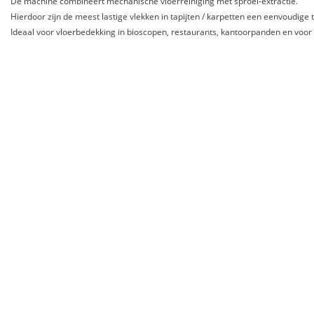
De machine combineert mechanische vloerreiniging met sproei-extractie.
Hierdoor zijn de meest lastige vlekken in tapijten / karpetten een eenvoudige 
Ideaal voor vloerbedekking in bioscopen, restaurants, kantoorpanden en voor