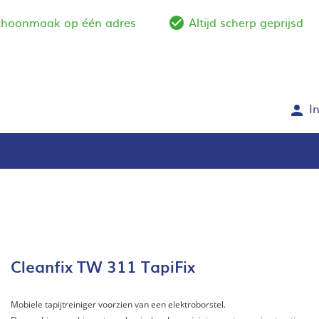
schoonmaak op één adres
Altijd scherp geprijsd
e_outline
check_circle_outlin
I
person
Cleanfix TW 311 TapiFix
Mobiele tapijtreiniger voorzien van een elektroborstel.