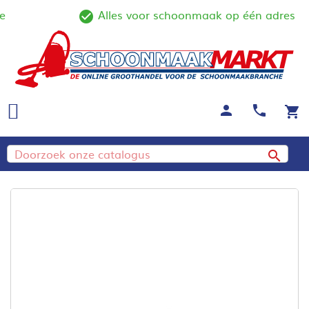
Alles voor schoonmaak op één adres
ine
check_circle_outline
person
call
shopping_cart
