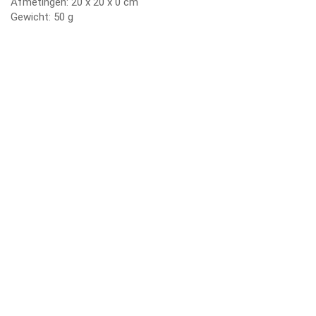
Afmetingen:
20
x
20
x
0
cm
Gewicht:
50 g