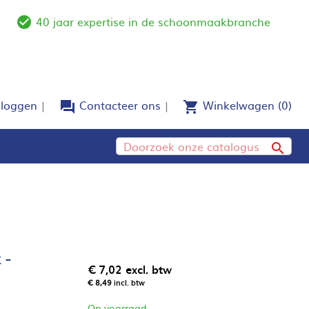
40 jaar expertise in de schoonmaakbranche
e
check_circle_outline
nloggen
Contacteer ons
Winkelwagen
(0)
forum
shopping_cart

 -
€ 7,02
excl. btw
€ 8,49
incl. btw
Op voorraad