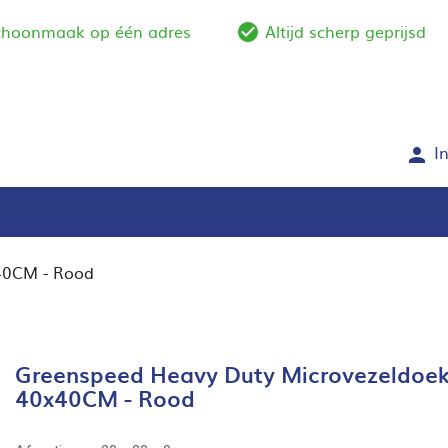
schoonmaak op één adres
Altijd scherp geprijsd
e_outline
check_circle_outlin
I
person
40CM - Rood
Greenspeed Heavy Duty Microvezeldoek
40x40CM - Rood