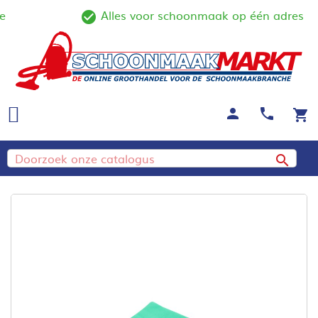
Alles voor schoonmaak op één adres
ine
check_circle_outline
person
call
shopping_cart
