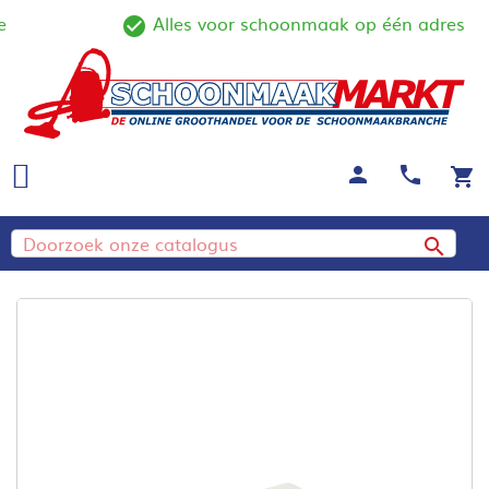
Alles voor schoonmaak op één adres
ine
check_circle_outline
person
call
shopping_cart
