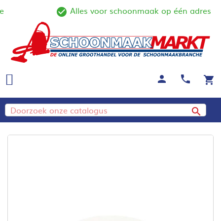
Alles voor schoonmaak op één adres
ine
check_circle_outline
person
call
shopping_cart
