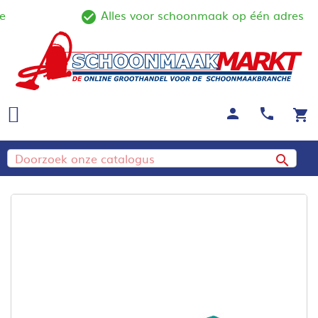
Alles voor schoonmaak op één adres
line
check_circle_outline
person
call
shopping_cart
