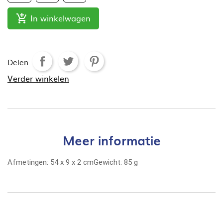
In winkelwagen

Delen
Verder winkelen
Meer informatie
Afmetingen:
54
x
9
x
2
cm
Gewicht:
85 g