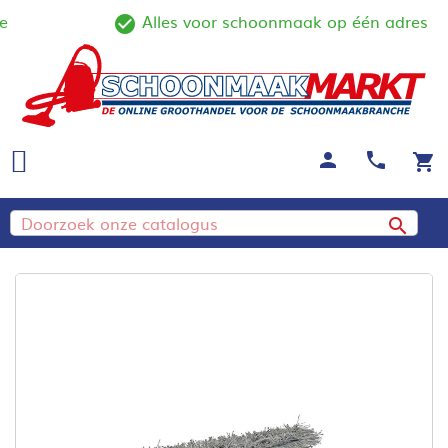
Alles voor schoonmaak op één adres
ine
check_circle_outline
person
call
shopping_cart
