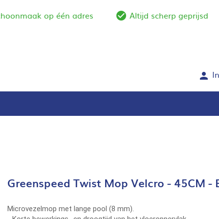
schoonmaak op één adres
Altijd scherp geprijsd
e_outline
check_circle_outlin
I
person
Greenspeed Twist Mop Velcro - 45CM - 
Microvezelmop met lange pool (8 mm).
- Korte bewerkings- en droogtijd van het vloeroppervlak.