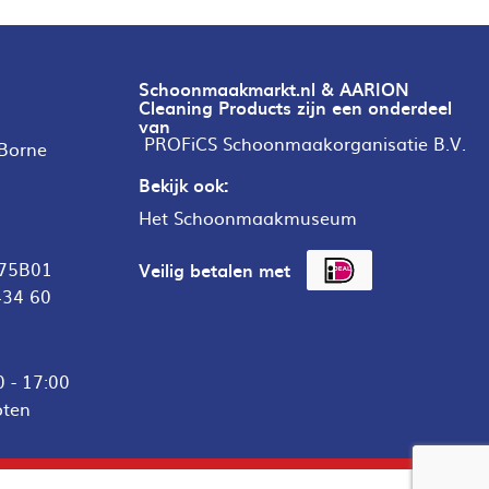
Schoonmaakmarkt.nl & AARION
Cleaning Products zijn een onderdeel
van
PROFiCS Schoonmaakorganisatie B.V.
 Borne
Bekijk ook:
Het Schoonmaakmuseum
75B01
Veilig betalen met
434 60
 - 17:00
oten
€ 15,52