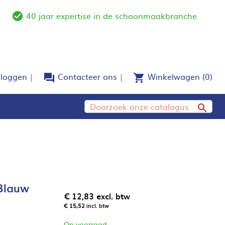
40 jaar expertise in de schoonmaakbranche
e
check_circle_outline
nloggen
Contacteer ons
Winkelwagen
(0)
forum
shopping_cart

Blauw
€ 12,83
excl. btw
€ 15,52
incl. btw
Op voorraad