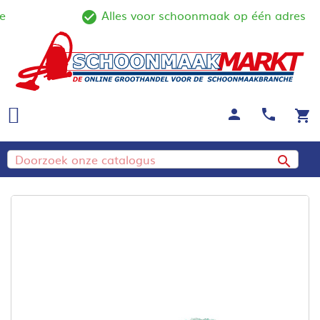
Alles voor schoonmaak op één adres
ine
check_circle_outline
person
call
shopping_cart
