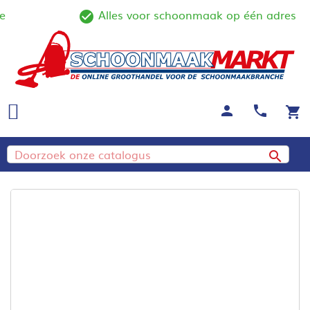
Alles voor schoonmaak op één adres
line
check_circle_outline
person
call
shopping_cart
