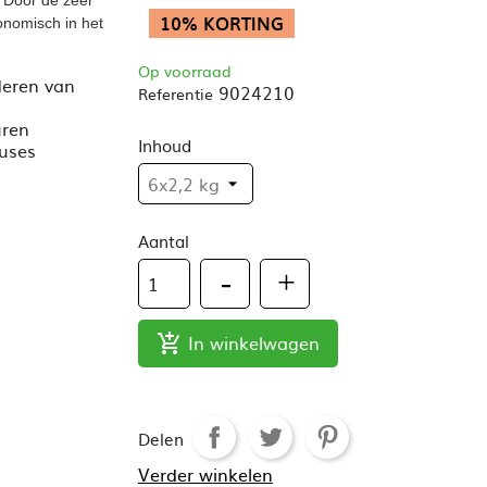
10% KORTING
onomisch in het
Op voorraad
deren van
9024210
Referentie
uren
Inhoud
euses
Aantal
In winkelwagen

Delen
Verder winkelen