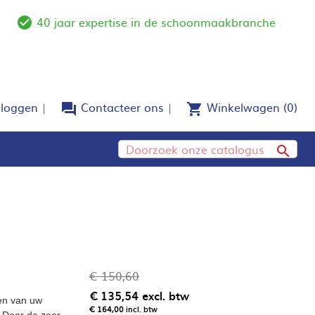
40 jaar expertise in de schoonmaakbranche
e
check_circle_outline
nloggen
Contacteer ons
Winkelwagen
(0)
forum
shopping_cart

€ 150,60
€ 135,54
excl. btw
ten van uw
€ 164,00
incl. btw
. Door de zeer