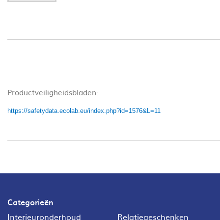
Productveiligheidsbladen:
https://safetydata.ecolab.eu/index.php?id=1576&L=11
Categorieën
Interieuronderhoud
Relatiegeschenken