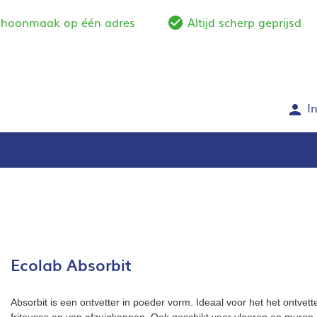
schoonmaak op één adres
Altijd scherp geprijsd
e_outline
check_circle_outlin
I
person
Ecolab Absorbit
Absorbit is een ontvetter in poeder vorm. Ideaal voor het het ontvet
friteuses en van afzuigkappen. Ook geschikt voor vloeren en muren