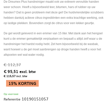
De Dreumex Plus handreiniger maakt ook uw extreem vervuilde handen
weer schoon. Heeft u bijvoorbeeld teer, bitumen, hars of rubber op uw
handen? Dat is geen probleem met deze gel! De huidvriendelijke scrubbers
hebben dankzij actieve citrus-ingrediënten een extra krachtige werking, ook
op lastige plekken. Bovendien zorgt de citrus voor een lekker geurtje.
De gel wordt geleverd in een emmer van 15 liter. Met dank aan het hengsel
kunt u de emmer gemakkelijk verplaatsen en bepaalt u altijd zelf waar u de
handreiniger het hardst nodig hebt. Zet hem bijvoorbeeld bij de wasbak,
want hoewel u de gel moet aanbrengen op droge handen heeft u voor het
afspoelen wel wat water nodig.
€ 112,37
€ 95,51
excl. btw
€ 115,57
incl. btw
15% KORTING
Op voorraad
10190151057
Referentie