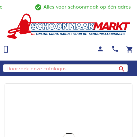
Alles voor schoonmaak op één adres
ine
check_circle_outline
person
call
shopping_cart
