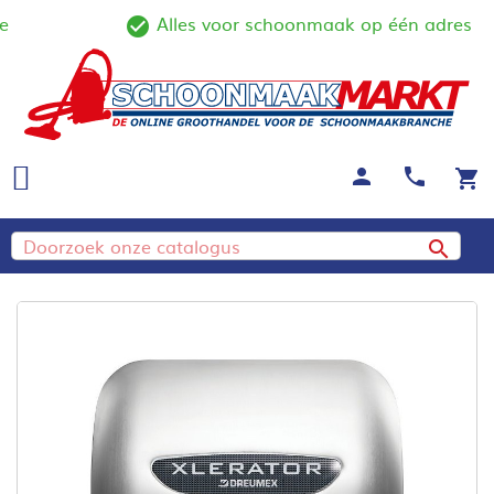
Alles voor schoonmaak op één adres
ine
check_circle_outline
person
call
shopping_cart
