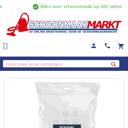
Alles voor schoonmaak op één adres
ine
check_circle_outline
person
call
shopping_cart
