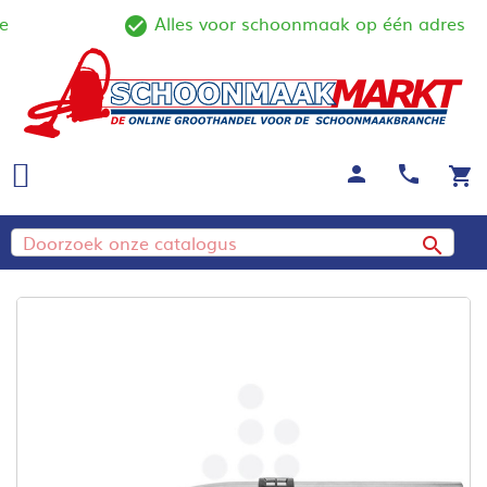
Alles voor schoonmaak op één adres
ine
check_circle_outline
person
call
shopping_cart
